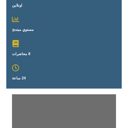
اونلاين
مستوي مبتدئ
8 محاضرات
24 ساعة