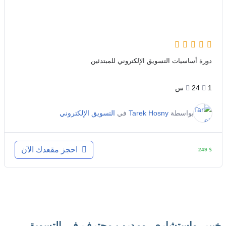
دورة أساسيات التسويق الإلكتروني للمبتدئين
1
24س
بواسطة
Tarek Hosny
في
التسويق الإلكتروني
احجز مقعدك الآن
249
$
خبير, واستشاري, ومدرب محترف في التسويق