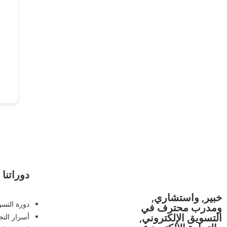
دوراتنا
خبير, واستشاري,
دورة التسو
ومدرب محترف في
التسويق الإلكتروني,
أسرار التجا