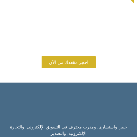
إذا كنت تبيع منتجاتك في السوق المحلي أو كنت تعمل في
التجارة الدولية
إذا كنت تبيع للأفراد أو الشركات
إذا كنت تريد أن تبدأ عملك الخاص
تعلم المزيد عن التسويق الإلكتروني, أو التجارة الإلكترونية, أو
التصدير
احجز مقعدك من الآن
خبير, واستشاري, ومدرب محترف في التسويق الإلكتروني, والتجارة
الإلكترونية, والتصدير