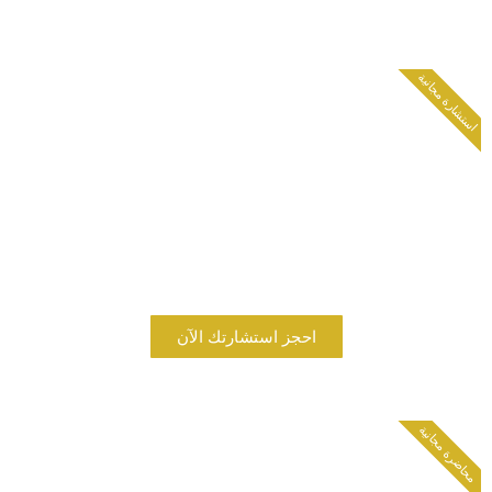
استشارة مجانية
احجز استشارتك المجانية
استطيع أن أساعدك في مجالات :
التسويق الإلكتروني , التجارة الإلكترونية , التصدير , تصميم
المواقع والمتاجر الإلكترونية , وإنشاء إدارة التسويق أو التجارة
الإلكترونية أو التصدير في شركتك
لا تتردد في التواصل معي …..
احجز استشارتك الآن
محاضرة مجانية
كيف تحصل علي عملاء لمنتجاتك..؟؟