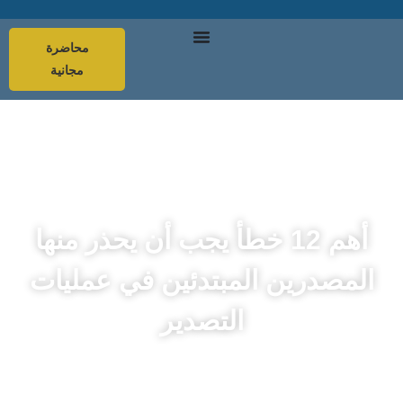
محاضرة
مجانية
أهم 12 خطأ يجب أن يحذر منها
المصدرين المبتدئين في عمليات
التصدير