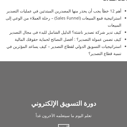
أهم 12 خطأ يجب أن يحذر منها المصدرين المبتدئين في عمليات التصدير
استراتيجية قمع المبيعات (Sales Funnel) – رحلة العملاء من الوعي إلى
المبيعات
كيف تدير شركة تصدير ناشئة؟ الدليل الشامل للبدء فى مجال التصدير
كيف تضمن عمولة التصدير؟ : أفضل النصائح لحماية حقوقك المالية
استراتيجيات التسويق الدولي لقطاع التصدير – كيف يساعد المؤثرين في
تنمية قطاع التصدير؟
دورة التسويق الإلكتروني
تعلم اليوم ما سيتعلمه الآخرون غداً
المزيد