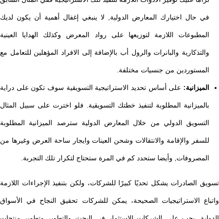
في حال اختيارك المعارض الدولية, لا ينبغي إغفال أهمية أن يكون لديك
المطبوعات اللازمة لتوزيعها على رواد المعرض وكذلك الهدايا العينية
والتذكارية والبانرات والرول أب بالإضافة إلى الافراد المؤهلين للتعامل مع
المستوردين من جنسيات مختلفة.
الميزانية:
على أساس تحديد الاستراتيجية التسويقية سوف تكون على دراية
بالميزانية المطلوبة لتنفيذ خطتك التسويقية. فلو اخترت على سبيل المثال
التسويق الدولي من خلال المعارض الدولية سترصد الميزانية المطلوبة
للسفر والإقامة والانتقالات وشحن العينات وايجار ساحة العرض وغيرها من
المصروفات, وأيضا ستحدد كم في المرة ستحتاج لتكرار تلك التجربة.
تسويق الصادرات يشكل تحديًا كبيرًا للشركات، ولكن بتنفيذ الإجراءات اللازمة
واتباع الاستراتيجيات الصحيحة، يمكن للشركات تحقيق النجاح في الأسواق
الدولية. يجب على الشركات الاستثمار في البحث والتطوير وتطوير منتجات