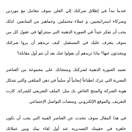
عندما تبدأ في إطلاق شركتك إلي العلن سوف تتعامل مع موردين
وشركاء استراتيجيين, و عملاء محتملين, وجماهير من المتابعين. لذلك
يجب أن تفكر جيداً في الصورة الذهنية التي ستتركها في عقول كل من
سوف يتعرف عليك في المستقبل. كيف تريدهم أن يروا شركتك
ويتحدثون عنها؟ ماذا تريدهم أن يقولوا عنك بعد أن تتم أول مقابلة؟
تعتمد الصورة الذهنية لشركتك ومنتجاتك على مجموعة من العناصر
البصرية التي تترك انطباعاً إيجابياً أو سلبياً في ذهن المتلقي والتي تشكل
هوية الشركة والمنتج الخاص بك مثل: الملف التعريفي للشركة, كارت
التعريف, والموقع الإلكتروني, ومنصات التواصل الإجتماعي.
في هذا المقال سوف نتحدث عن العناصر الفنية التي يجب أن تكون
جاهزة في حقيبتك التصديرية عند أول لقاء بينك وبين عملائك