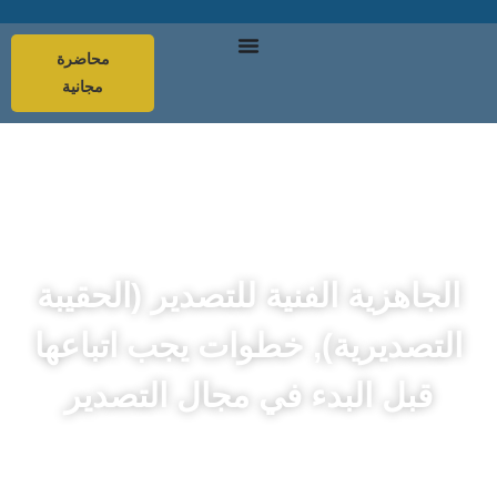
محاضرة
مجانية
الجاهزية الفنية للتصدير (الحقيبة
التصديرية), خطوات يجب اتباعها
قبل البدء في مجال التصدير