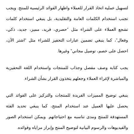
لتسهيل عملية اتخاذ القرار للعملاء واظهار الفوائد الرئيسية للمنتج. ويجب
تجنب استخدام الكلمات العامة والتقليدية، بل ينبغي استخدام كلمات
تشجع العملاء على الشراء مثل “حصري، فريد، مميز، جديد، ذكي،
وفعال”، كما ينبغي تضمين عبارات التحفيز للشراء مثل “اشتر الآن،
احصل على خصم، توصيل مجاني” وغيرها.
يجب كتابة وصف مفصل وجذاب للمنتجات واستخدام اللغة التحفيزية
والمباشرة لإغراء العملاء وجعلهم يتخذون القرار بشأن الشراء.
ينبغي توضيح المميزات الفريدة للمنتجات والتركيز على الفوائد التي
يحصل عليها العميل عند استخدام المنتج، كما ينبغي تحديد الفئة
المستهدفة للمنتج ومدى تناسبه مع احتياجاتهم. ويمكن استخدام الصور
والفيديوهات والرسوم البيانية لتوضيح المنتج وإبراز مزاياه وفوائده.