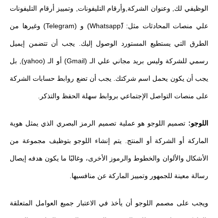
الوظيفي لك, وعنوان الشركة,وأرقام التليفونات, وتمييز أرقام التليفونات
علي منصات المحادثات مثل: (ًWhatsapp) و (Telegram) وغيرها من
الطرق التي يستطيع المستورد الوصول إليك. يجب أن تتضمن إيميل
رسمي للشركة وليس بريد مجاني علي الـ (Gmail) أو الـ (yahoo), بل
يجب أن يكون يحمل اسم شركتك. يجب أن تضع روابط حسابات الشركة
على منصات التواصل الإجتماعي بروابط سهلة الحفظ والتذكر.
اللوجو:
تصميم اللوجو هو عملية تصميم الرمز البصري الذي يمثل هوية
الماركة أو الشركة أو المنتج. يتم إنشاء اللوجو بتوظيف مجموعة من
الأشكال والألوان والخطوط والرموز الأخرى، وغالبًا ما يكون هدفه إيصال
رسالة معينة للجمهور وتمييز الماركة عن منافسيها.
ويجب على مصمم اللوجو أن يأخذ في الاعتبار جميع العوامل المتعلقة