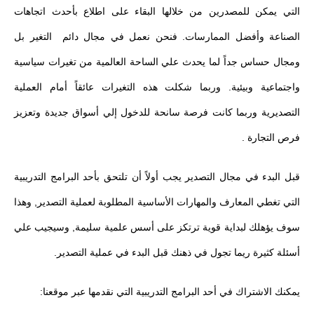
التي يمكن للمصدرين من خلالها البقاء على اطلاع بأحدث اتجاهات
الصناعة وأفضل الممارسات. فنحن نعمل في مجال دائم التغير بل
ومجال حساس جداً لما يحدث علي الساحة العالمية من تغيرات سياسية
واجتماعية وبيئية. وربما شكلت هذه التغيرات عائقاً أمام العملية
التصديرية وربما كانت فرصة سانحة للدخول إلي أسواق جديدة وتعزيز
فرص التجارة .
قبل البدء في مجال التصدير يجب أولاً أن تلتحق بأحد البرامج التدريبية
التي تغطي المعارف والمهارات الأساسية المطلوبة لعملية التصدير, وهذا
سوف يؤهلك لبداية قوية ترتكز على أسس علمية سليمة, وسيجيب علي
أسئلة كثيرة ريما تجول في ذهنك قبل البدء في عملية التصدير.
يمكنك الاشتراك في أحد البرامج التدريبية التي نقدمها عبر موقعنا: