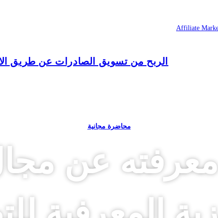
الربح من تسويق الصادرات عن طريق الافلييت – تسوي
محاضرة مجانية
عرفته عن مجال
زية المعرفية للت