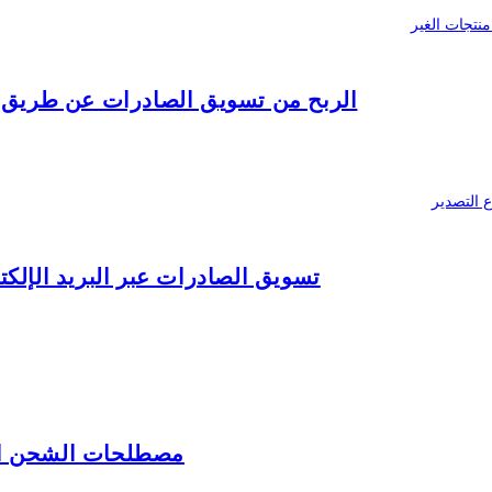
الربح من تسويق الصادرات عن طريق الدروب شيبينج – ipping
تسويق الصادرات عبر البريد الإلكتروني – 8 خطوات فعالة لتعزيز ربحي
مصطلحات الشحن الدولى Incoterms – دليل شامل ل