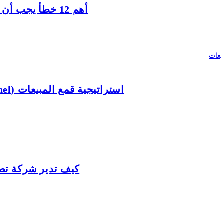
أهم 12 خطأ يجب أن يحذر منها المصدرين المبتدئين في عمليات التصدير
استراتيجية قمع المبيعات (Sales Funnel) – رحلة العملاء من الوعي إلى المبيعات
كيف تدير شركة تصد