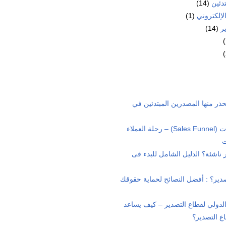
دئين
(14)
لإلكتروني
(1)
ر
(14)
ن يحذر منها المصدرين المبتدئين في
استراتيجية قمع المبيعات (Sales Funnel) – رحلة العملاء
ت
ناشئة؟ الدليل الشامل للبدء فى
ير؟ : أفضل النصائح لحماية حقوقك
الدولي لقطاع التصدير – كيف يساعد
ع التصدير؟