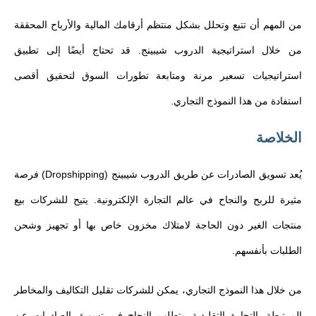
من المهم أن تتبع وتحلل بشكل منتظم أرقامك المالية والأرباح المحققة
من خلال استراتيجية الدروب شيبينج. قد تحتاج أيضًا إلى تطبيق
استراتيجيات تسعير مرنة ومتابعة تطورات السوق لتحقيق أقصى
استفادة من هذا النموذج التجاري.
الخلاصة
يُعد تسويق الصادرات عن طريق الدروب شيبينج (Dropshipping) فرصة
مثيرة للربح والنجاح في عالم التجارة الإلكترونية. يتيح للشركات بيع
منتجات الغير دون الحاجة لامتلاك مخزون خاص بها أو تجهيز وشحن
الطلبات بأنفسهم.
من خلال هذا النموذج التجاري، يمكن للشركات تقليل التكاليف والمخاطر
المرتبطة بالتجارة التقليدية. يتطلب النجاح في تسويق الصادرات عن