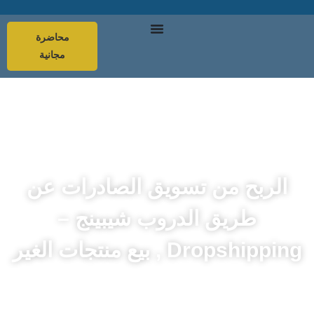
محاضرة
مجانية
الربح من تسويق الصادرات عن
طريق الدروب شيبينج –
Dropshipping , بيع منتجات الغير