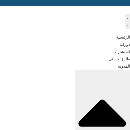
Ski
t
conten
الرئيسية
دوراتنا
استشارات
طارق حسني
المدونة