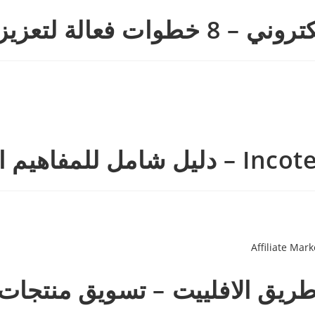
ربحية قطاع التصدير
ييت – تسويق منتجات الغير te Marketing