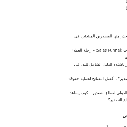
ن يحذر منها المصدرين المبتدئين في
استراتيجية قمع المبيعات (Sales Funnel) – رحلة العملاء
ت
ناشئة؟ الدليل الشامل للبدء فى
ير؟ : أفضل النصائح لحماية حقوقك
الدولي لقطاع التصدير – كيف يساعد
ع التصدير؟
ني