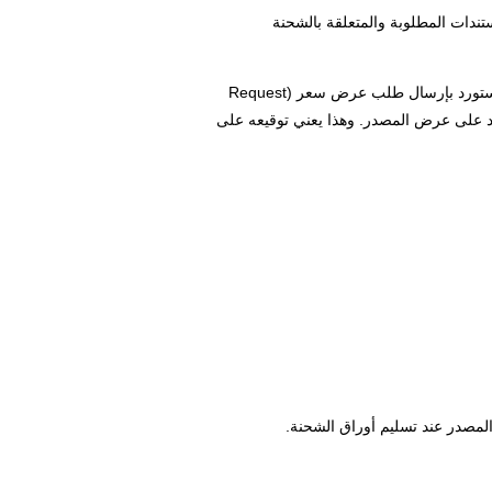
ستندات المطلوبة والمتعلقة بالشحنة
يتم توثيق هذه المرحلة بعقد مبرم بين المصدر والمستورد أو بفاتورة أولية أو كلاهما. فعندما يتم الاتفاق بين المصدر والمستورد على تفاصيل الشحنة : يقوم المستورد بإرسال طلب عرض سعر (Request
ان العبوة. يوافق المستورد على عرض المصدر. وهذا يعني توقيعه على
المصدر عند تسليم أوراق الشحنة.