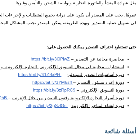
مثل شهادة المنشأ والفاتورة التجارية وبوليصة الشحن والتأمين وغيرها.
عمومًا، يجب على المصدر أن يكون على دراية بجميع المتطلبات والإجراءات ا
في تسهيل عملية التصدير. وبهذه الطريقة، يمكن للمصدر تجنب المشاكل المحتمل
حتى تستطيع احتراف التصدير يمكنك الحصول على:
محاضرة مجانية عن التصدير
–
https://bit.ly/3l0PiwZ
استشارات مجانية في مجال التسويق الإلكتروني, التجارة الإلكترونية, وا
دورة أساسيات التصدير للمبتدئين
–
https://bit.ly/41ZBxPH
دورة إعداد مسئول التصدير
–
https://bit.ly/3YM6sff
دورة التسويق الإلكتروني
–
https://bit.ly/3zRpRC9
دورة أسرار التجارة الإلكترونية وفنون التصدير من خلال الإنترنت
–
https://bit.ly/3ZYjQhB
دورة إنشاء المتاجر الإلكترونية
–
https://bit.ly/3gSzlGs
أسئلة شائعة