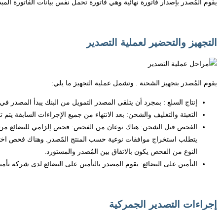
يقوم المُصدر بإصدار فاتورة نهائية وهي فاتورة تحمل نفس بيانات الفاتورة المبد
التجهيز والتحضير لعملية التصدير
يقوم المُصدر بتجهيز الشحنة . وتشمل عملية التجهيز ما يلي:
إنتاج السلع : بمجرد أن يتلقى المصدر التمويل من البنك يبدأ المصدر في 
التعبئة والتغليف والشحن: بعد الانتهاء من جميع الإجراءات السابقة يتم ت
الفحص قبل الشحن: هناك نوعان من الفحص: فحص إلزامي للبضائع من قب
يتطلب استخراج موافقات نوعية حسب المنتج المًصدر. وهناك فحص اختي
النوع من الفحص يكون بالاتفاق بين المُصدر والمستورد.
التأمين على البضائع: يقوم المصدر بالتأمين على البضائع لدى شركة تأم
إجراءات التصدير الجمركية