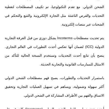
الشحن الدولي. مع تقدم التكنولوجيا، تم تكييف المصطلحات لتغطية
التحديات والفرص الناشئة مثل التجارة الإلكترونية والتتبع والتحكم في
الشحنات عبر منصات إلكترونية.
يتم تحديث مصطلحات Incoterms بشكل دوري من قبل الغرفة التجارية
الدولية (ICC) لضمان أنها تعكس أحدث التطورات في العالم التجاري.
ينصح بأن تتابع أحدث التحديثات وتستخدم النسخة الحالية للتأكد من
الامتثال للممارسات القانونية والتجارية الحديثة.
باستمرار التحديثات والتطورات، يصبح فهم مصطلحات الشحن الدولي
أكثر سهولة وشمولية، ويساهم في تسهيل العمليات التجارية وتحقيق
الاتساق والفهم بين الأطراف المشاركة في الشحن الدولي.
أحدث تحديث لمصطلحات الشحن الدولى (Incoterms) كان في عام