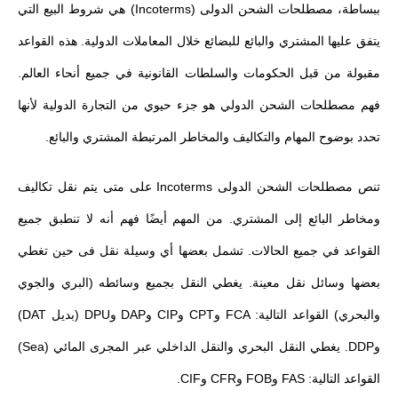
ببساطة، مصطلحات الشحن الدولى (Incoterms) هي شروط البيع التي
يتفق عليها المشتري والبائع للبضائع خلال المعاملات الدولية. هذه القواعد
مقبولة من قبل الحكومات والسلطات القانونية في جميع أنحاء العالم.
فهم مصطلحات الشحن الدولي هو جزء حيوي من التجارة الدولية لأنها
تحدد بوضوح المهام والتكاليف والمخاطر المرتبطة المشتري والبائع.
تنص مصطلحات الشحن الدولى Incoterms على متى يتم نقل تكاليف
ومخاطر البائع إلى المشتري. من المهم أيضًا فهم أنه لا تنطبق جميع
القواعد في جميع الحالات. تشمل بعضها أي وسيلة نقل فى حين تغطي
بعضها وسائل نقل معينة. يغطي النقل بجميع وسائطه (البري والجوي
والبحري) القواعد التالية: FCA وCPT وCIP وDAP وDPU (بديل DAT)
وDDP. يغطي النقل البحري والنقل الداخلي عبر المجرى المائي (Sea)
القواعد التالية: FAS وFOB وCFR وCIF.