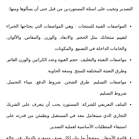
التصدير وتجيب على اسئلة المستوردين من قبل حتى أن يسألوها ومنها:
المواصفات الفنية للمنتجات : وهي المواصفات التي يحتاجها الخبراء
لتقييم منتجاتك مثل الحجم, والابعاد, والوزن, والمقاس, والألوان,
والخامات الداخلة في التصنيع, والمكونات.
مواصفات التعبئة والتغليف: حجم العبوة وعدد الكراتين والوزن القائم,
وطرق التعبئة المختلفة للمنتج, وسعة الحاوية.
مواصفات التسليم: طرق الشحن, شروط الدفع, ميناء التحميل,
شروط التسليم
الملف التعريفي للشركة: المستورد يحب أن يتعرف علي الشريك
التجاري الذي سيتعامل معه في المستقبل ويطمئن من قدرته على
استيفاء المتطلبات الأساسية لعملية التصدير.
قائمة الأسعار: موضحاً بها بيان لكل صنف وسعره بالدولار في حالة