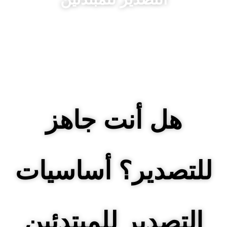
هل أنت جاهز
للتصدير؟ أساسيات
التصدير للمبتدئين