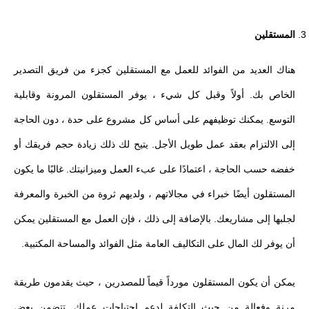
المستقلين
هناك العديد من الفوائد للعمل مع المستقلين كجزء من فريق التصدير
الخاص بك. أولاً وقبل كل شيء ، يوفر المستقلون المرونة وقابلية
التوسع. يمكنك توظيفهم على أساس كل مشروع على حدة ، دون الحاجة
إلى الالتزام بعقد عمل طويل الأجل. يتيح لك ذلك زيادة حجم فريقك أو
خفضه حسب الحاجة ، اعتمادًا على عبء العمل وميزانيتك. غالبًا ما يكون
المستقلون أيضًا خبراء في مجالاتهم ، ولديهم ثروة من الخبرة والمعرفة
لجلبها إلى مشاريعك. بالإضافة إلى ذلك ، فإن العمل مع المستقلين يمكن
أن يوفر لك المال على التكاليف العامة مثل الفوائد والمساحة المكتبية.
يمكن أن يكون المستقلون مورداً قيماً للمصدرين ، حيث يقدمون طريقة
مرنة وفعالة من حيث التكلفة لدعم احتياجات عملك. تتضمن بعض