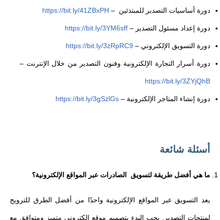
دورة أساسيات التصدير للمبتدئين
–
https://bit.ly/41ZBxPH
دورة إعداد مسئول التصدير
–
https://bit.ly/3YM6sff
دورة التسويق الإلكتروني
–
https://bit.ly/3zRpRC9
دورة أسرار التجارة الإلكترونية وفنون التصدير من خلال الإنترنت
–
https://bit.ly/3ZYjQhB
دورة إنشاء المتاجر الإلكترونية
–
https://bit.ly/3gSzlGs
أسئلة شائعة
ما هي أفضل طريقة لتسويق الصادرات عبر المواقع الإلكترونية؟
يعد التسويق عبر المواقع الإلكترونية واحدًا من أفضل الطرق للترويج
لمنتجات التصدير. يجب البدء بتصميم موقع إلكتروني متميز ومتوافق مع