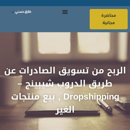
محاضرة
مجانية
الربح من تسويق الصادرات عن
طريق الدروب شيبينج –
Dropshipping , بيع منتجات
الغير