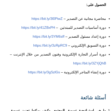
الحصول على:
محاضرة مجانية عن التصدير
–
https://bit.ly/3l0PiwZ
دورة أساسيات التصدير للمبتدئين
–
https://bit.ly/41ZBxPH
دورة إعداد مسئول التصدير
–
https://bit.ly/3YM6sff
دورة التسويق الإلكتروني
–
https://bit.ly/3zRpRC9
دورة أسرار التجارة الإلكترونية وفنون التصدير من خلال الإنترنت
–
https://bit.ly/3ZYjQhB
دورة إنشاء المتاجر الإلكترونية
–
https://bit.ly/3gSzlGs
أسئلة شائعة
ما هي استراتيجية تسويق المحتوى وكيف يمكنها تعزيز تسويق