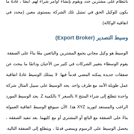
بانتظام على مشترين جدد ويقوم بإنشاء أوامر شراء لهم. أيضًا ، عادةً ما
يكون للوكيل الحق في تمثيل تلك الشركة بمستوى معين (محدد في
اتفاقية الوكالة).
وسيط التصدير (Export Broker)
الوسيط هو وكيل مجاني يجمع المشترين والبائعين معًا بناءً على الصفقة.
يقوم الوسطاء بتغيير الشركات في كثير من الأحيان ودائمًا ما يبحث عن
صفقات جديدة يمكنه المضي قدماً فيها. لا يمتلك الوسيط عادةً اتفاقية
عمل طويلة الأمد مع طرف واحد. يجد الوسيط على سبيل المثال شركة
واحدة تتطلع إلى شراء المنتج X بالسعر Y بالكمية Z. يجد الوسيط المورد
الراغب والمستعد لتوريد XYZ هذا. الآن سيوقع الوسيط اتفاقية العمولة
بناءً على الصفقة مع البائع أو المشتري أو مع كليهما. بعد تنفيذ الصفقة ،
يحصل الوسيط على الرسوم ويمضي قدمًا ، ويتطلع إلى الصفقة التالية.