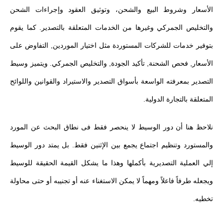
الأسعار وشروط البيع والشحن، وتوثيق العقود وإجراءات الشحن
والتخليص الجمركي وغيرها من الخدمات المتعلقة بالتصدير. كما يقوم
بتوفير خدمات للشركات المستوردة مثل اختيار الموردين, التفاوض على
الأسعار, فحص الشحنة, تأكيد الجودة, والتخليص الجمركي. ويتميز وسيط
التصدير بمعرفته الواسعة بأسواق التصدير والاستيراد والقوانين واللوائح
المتعلقة بالتجارة الدولية.
نلاحظ هنا أن دور الوسيط لا ينحصر فقط فى نطاق البحث عن المورد
والمستورد وتنظيم اجتماع يجمع بين الإثنين فقط. بل يمتد دور الوسيط
إلي العملية التصديرية بأكملها وهذا ما يشكل القيمة الحقيقة للوسيط
ويجعله طرفاً فاعلاً ومهماً لا يمكن الاستغناء عنه أو تجنيبه أو حتى محاولة
تخطيه.